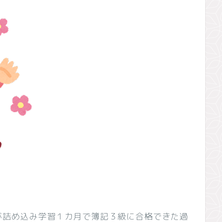
が詰め込み学習１カ月で簿記３級に合格できた過