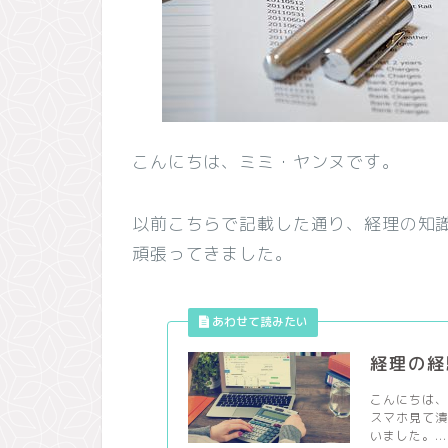
こんにちは、ミミ・ヤンヌです。
以前こちらで記載した通り、経理の知
頑張ってきました。
経理の経
こんにちは
スマホ見て
いました。...