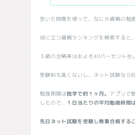
空いた時間を使って、なにか資格の勉
役に立つ資格ランキングを検索すると
３級の合格率はおよそ40パーセント台
受験料も高くないし、ネット試験なら
勉強期間は
独学で約１ヶ月。
アプリで
したので、
１日当たりの平均勉強時間
先日ネット試験を受験し無事合格する